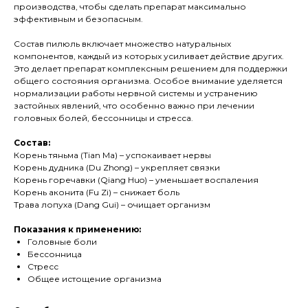
производства, чтобы сделать препарат максимально
эффективным и безопасным.
Состав пилюль включает множество натуральных
компонентов, каждый из которых усиливает действие других.
Это делает препарат комплексным решением для поддержки
общего состояния организма. Особое внимание уделяется
нормализации работы нервной системы и устранению
застойных явлений, что особенно важно при лечении
головных болей, бессонницы и стресса.
Состав:
Корень тяньма (Tian Ma) – успокаивает нервы
Корень дудника (Du Zhong) – укрепляет связки
Корень горечавки (Qiang Huo) – уменьшает воспаления
Корень аконита (Fu Zi) – снижает боль
Трава лопуха (Dang Gui) – очищает организм
Показания к применению:
Головные боли
Бессонница
Стресс
Общее истощение организма