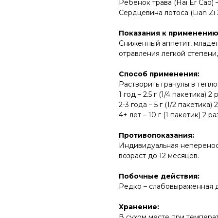
Ребенок трава (Hai Er Cao)
Сердцевина лотоса (Lian Zi 
Показания к применению
Сниженный аппетит, младен
отравления легкой степени,
Способ применения:
Растворить гранулы в тепло
1 год – 2.5 г (1/4 пакетика) 2 
2-3 года – 5 г (1/2 пакетика) 
4+ лет – 10 г (1 пакетик) 2 ра
Противопоказания:
Индивидуальная непереноси
возраст до 12 месяцев.
Побочные действия:
Редко – слабовыраженная 
Хранение:
В сухом месте при температ