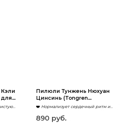
 Кэли
Пилюли Тунжень Нюхуан
) для
Цинсинь (Tongren
аний
Niuhuang Qingxin Wan) для
зистую
❤️
Нормализует сердечный ритм и
очищения сердца и
артериальное давление
890
руб.
ЖКТ
укрепления духа
ость и
🌿
Очищает организм от токсинов и
улучшает кровоток