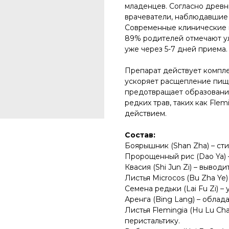
младенцев. Согласно древн
врачеватели, наблюдавшие 
Современные клинические 
89% родителей отмечают у
уже через 5-7 дней приема.
Препарат действует компле
ускоряет расщепление пищ
предотвращает образовани
редких трав, таких как Fle
действием.
Состав:
Боярышник (Shan Zha) – ст
Пророщенный рис (Dao Ya) 
Квасия (Shi Jun Zi) – вывод
Листья Microcos (Bu Zha Ye
Семена редьки (Lai Fu Zi) 
Аренга (Bing Lang) – обла
Листья Flemingia (Hu Lu Ch
перистальтику.