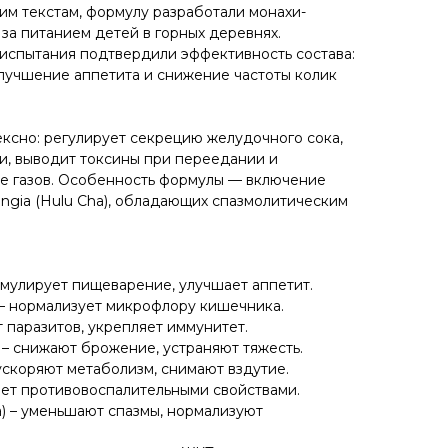
им текстам, формулу разработали монахи-
за питанием детей в горных деревнях.
испытания подтвердили эффективность состава:
лучшение аппетита и снижение частоты колик
ксно: регулирует секрецию желудочного сока,
и, выводит токсины при переедании и
е газов. Особенность формулы — включение
mingia (Hulu Cha), обладающих спазмолитическим
имулирует пищеварение, улучшает аппетит.
– нормализует микрофлору кишечника.
ит паразитов, укрепляет иммунитет.
) – снижают брожение, устраняют тяжесть.
– ускоряют метаболизм, снимают вздутие.
дает противовоспалительными свойствами.
a) – уменьшают спазмы, нормализуют