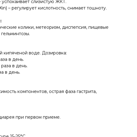
 – успокаивает слизистую ЖКТ.
Xin) – регулирует кислотность, снимает тошноту.
:
ческие колики, метеоризм, диспепсия, пищевые
 гельминтозы.
й кипяченой воде. Дозировка:
раза в день.
2 раза в день.
за в день.
мость компонентов, острая фаза гастрита,
диарея при первом приеме.
уре 15-25°C.