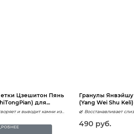
летки Цзешитон Пянь
Гранулы Янвэйшу
ShiTongPian) для
(Yang Wei Shu Keli
держания здоровья
лечения заболев
творяет и выводит камни из
🌿
Восстанавливает сли
ек и выведения
желудка и
к
оболочку ЖКТ
490
руб.
ней
восстановления 
мает воспаления
🔄
Нормализует кислотн
ДРОБНЕЕ
ыводящих путей
пищеварение