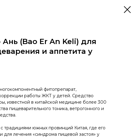
Ань (Bao Er An Keli) для
еварения и аппетита у
многокомпонентный фитопрепарат,
коррекции работы ЖКТ у детей. Средство
ры, известной в китайской медицине более 300
йства пищеварительного тоника, ветрогонного и
едства.
 с традициями южных провинций Китая, где его
и для лечения «синдрома пищевой застоя» у