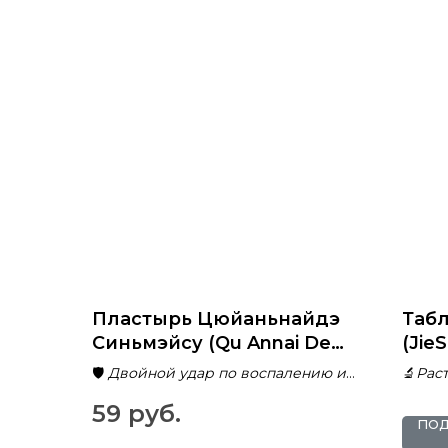
Пластырь Цюйаньнайдэ
Таб
Синьмэйсу (Qu Annai De
(Jie
Xinmeisu) от псориаза
под
🛡️
Двойной удар по воспалению и
🔬
Рас
поч
бактериям
поче
59
руб.
кам
🎯
Точечное воздействие на
🩺
Сни
ПО
проблемные зоны
мочев