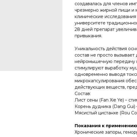
создавалась для членов имп
чрезмерно жирной пищи и 
клинические исследования 
университете традиционно
28 дней препарат увеличив
привыкания.
Уникальность действия осн
состав не просто вызывает
нейромышечную передачу в
стимулируют выработку му
одновременно выводя токси
микрокапсулирования обес
действующих веществ, пред
Состав:
Лист сены (Fan Xie Ye) – ст
Корень дудника (Dang Gui)
Мясистый цистанхе (Rou Co
Показания к применению
Хронические запоры, гемор