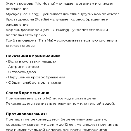
Желчь коровы (Niu Huang) – очищает организм и снижает
воспаление
Мускус (She Xiang) – усиливает действие других компонентов
Кровь дракона (Xue Jie) – улучшает кровообращение и
заживление
Корень диоскореи (Shu Di Huang) – укрепляет почки и
восполняет энергию
Гриб ганодерма (Tian Ma) – успокаивает нервную систему и
снижает стресс
Показания к применению:
- Боли в суставах и мышцах
- Артрит и артроз
- Остеохондроз
- Нарушение кровообращения
- Общая слабость организма
Способ применения:
Принимать внутрь по 1–2 пилюли два раза в день.
Рекомендуется запивать теплым вином или теплой водой.
Противопоказания:
Препарат не рекомендуется беременным женщинам,
кормящим матерям и детям до 12 лет. Не следует принимать
при индивидуальной непереносимости компонентов.