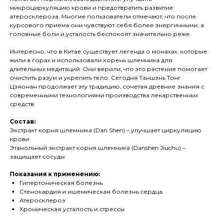
микроциркуляцию крови и предотвратить развитие
атеросклероза. Многие пользователи отмечают, что после
курсового приема они чувствуют себя более энергичными, а
головные боли и усталость беспокоят значительно реже.
Интересно, что в Китае существует легенда о монахах, которые
жили в горах и использовали корень шлемника для
длительных медитаций. Они верили, что это растение помогает
очистить разум и укрепить тело. Сегодня Таншэнь Тонг
Цзяонан продолжает эту традицию, сочетая древние знания с
современными технологиями производства лекарственных
средств.
Состав:
Экстракт корня шлемника (Dan Shen) – улучшает циркуляцию
крови
Этанольный экстракт корня шлемника (Danshen Jiuchu) –
защищает сосуды
Показания к применению:
Гипертоническая болезнь
Стенокардия и ишемическая болезнь сердца
Атеросклероз
Хроническая усталость и стрессы