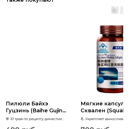
Также покупают
Пилюли Байхэ
Мягкие капсулы
Гуцзинь (Baihe Gujin
Сквален (Squale
Wan) для
Rhodiola softgel)
🌸
10 трав по рецепту династии
💪
Укрепляет выносливост
восстановления
Consern Life
Цин
физических нагрузках