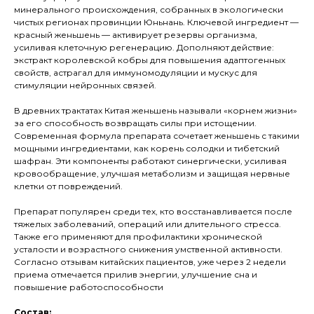
минерального происхождения, собранных в экологически
чистых регионах провинции Юньнань. Ключевой ингредиент —
красный женьшень — активирует резервы организма,
усиливая клеточную регенерацию. Дополняют действие:
экстракт королевской кобры для повышения адаптогенных
свойств, астрагал для иммуномодуляции и мускус для
стимуляции нейронных связей.
В древних трактатах Китая женьшень называли «корнем жизни»
за его способность возвращать силы при истощении.
Современная формула препарата сочетает женьшень с такими
мощными ингредиентами, как корень солодки и тибетский
шафран. Эти компоненты работают синергически, усиливая
кровообращение, улучшая метаболизм и защищая нервные
клетки от повреждений.
Препарат популярен среди тех, кто восстанавливается после
тяжелых заболеваний, операций или длительного стресса.
Также его применяют для профилактики хронической
усталости и возрастного снижения умственной активности.
Согласно отзывам китайских пациентов, уже через 2 недели
приема отмечается прилив энергии, улучшение сна и
повышение работоспособности
Состав: