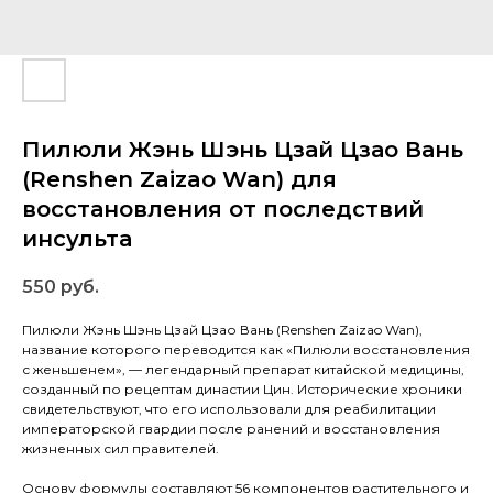
Пилюли Жэнь Шэнь Цзай Цзао Вань
(Renshen Zaizao Wan) для
восстановления от последствий
инсульта
550
руб.
Пилюли Жэнь Шэнь Цзай Цзао Вань (Renshen Zaizao Wan),
название которого переводится как «Пилюли восстановления
с женьшенем», — легендарный препарат китайской медицины,
созданный по рецептам династии Цин. Исторические хроники
свидетельствуют, что его использовали для реабилитации
императорской гвардии после ранений и восстановления
жизненных сил правителей.
Основу формулы составляют 56 компонентов растительного и