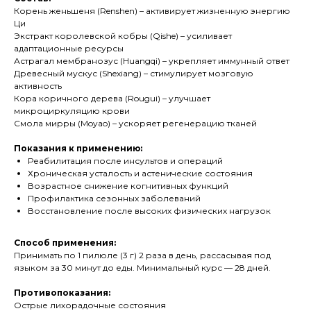
Корень женьшеня (Renshen) – активирует жизненную энергию
Ци
Экстракт королевской кобры (Qishe) – усиливает
адаптационные ресурсы
Астрагал мембранозус (Huangqi) – укрепляет иммунный ответ
Древесный мускус (Shexiang) – стимулирует мозговую
активность
Кора коричного дерева (Rougui) – улучшает
микроциркуляцию крови
Смола мирры (Moyao) – ускоряет регенерацию тканей
Показания к применению:
Реабилитация после инсультов и операций
Хроническая усталость и астенические состояния
Возрастное снижение когнитивных функций
Профилактика сезонных заболеваний
Восстановление после высоких физических нагрузок
Способ применения:
Принимать по 1 пилюле (3 г) 2 раза в день, рассасывая под
языком за 30 минут до еды. Минимальный курс — 28 дней.
Противопоказания:
Острые лихорадочные состояния