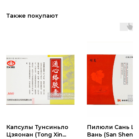
Также покупают
Капсулы Тунcиньло
Пилюли Сань Ш
Цзяонан (Tong Xin
Вань (San Shen 