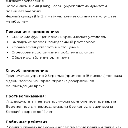
снижает воспаления
Корень женьшеня (Dang Shen) – укрепляет иммунитет и
повышает энергию
Черный кунжут (Hei Zhi Ma) – увлажняет организм и улучшает
метаболизм
Показания к применению:
Снижение функции почек и хроническая усталость
Выпадение волос и замедленный рост волос
Хроническая усталость и истощение
Стрессовые состояния и проблемы со сном
Общее ослабление организма
Способ применения:
Принимать внутрь по 2.5 грамма (примерно 18 пилюль) три раза
в день. Возможна корректировка дозировки по
рекомендации врача.
Противопоказания:
Индивидуальная непереносимость компонентов препарата
Беременность и период лактации без консультации врача
Детский возраст до 12 лет
Побочные действия:
В редких случаях возможны аллергические реакции, такие как