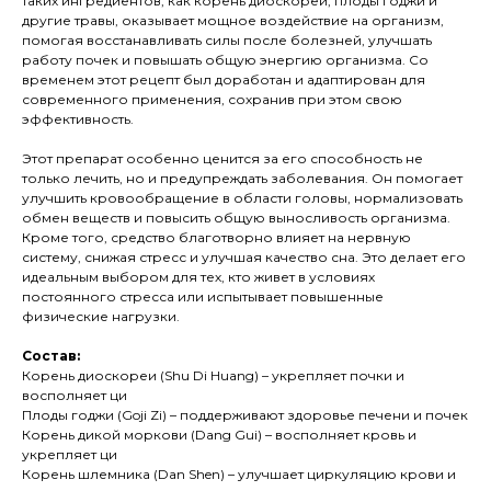
таких ингредиентов, как корень диоскореи, плоды годжи и
другие травы, оказывает мощное воздействие на организм,
помогая восстанавливать силы после болезней, улучшать
работу почек и повышать общую энергию организма. Со
временем этот рецепт был доработан и адаптирован для
современного применения, сохранив при этом свою
эффективность.
Этот препарат особенно ценится за его способность не
только лечить, но и предупреждать заболевания. Он помогает
улучшить кровообращение в области головы, нормализовать
обмен веществ и повысить общую выносливость организма.
Кроме того, средство благотворно влияет на нервную
систему, снижая стресс и улучшая качество сна. Это делает его
идеальным выбором для тех, кто живет в условиях
постоянного стресса или испытывает повышенные
физические нагрузки.
Состав:
Корень диоскореи (Shu Di Huang) – укрепляет почки и
восполняет ци
Плоды годжи (Goji Zi) – поддерживают здоровье печени и почек
Корень дикой моркови (Dang Gui) – восполняет кровь и
укрепляет ци
Корень шлемника (Dan Shen) – улучшает циркуляцию крови и