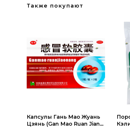
Также покупают
Капсулы Гань Мао Жуань
Поро
Цзянь (Gan Mao Ruan Jian)
Кэли