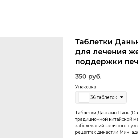
Таблетки Даньн
для лечения ж
поддержки пе
350
руб.
Упаковка
36 таблеток
Таблетки Даньнин Пянь (Da
традиционной китайской м
заболеваний желчного пузы
рецептах династии Мин, а