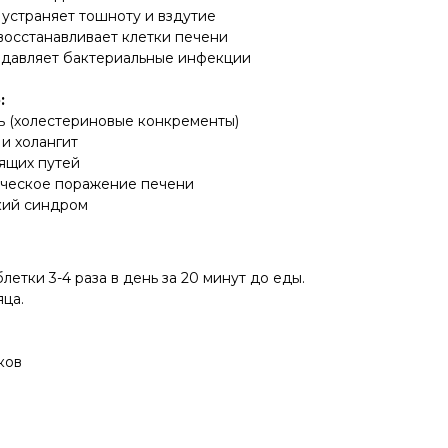
 устраняет тошноту и вздутие
– восстанавливает клетки печени
подавляет бактериальные инфекции
:
 (холестериновые конкременты)
и холангит
ящих путей
ическое поражение печени
кий синдром
летки 3-4 раза в день за 20 минут до еды.
ца.
ков