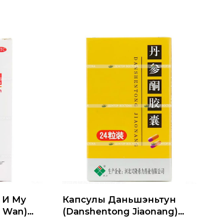
 И Му
Капсулы Даньшэньтун
u Wan)
(Danshentong Jiaonang)