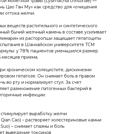
ой монетной травы (Lysimachia christinae) —
энь Цао Ган Му» как средство для «очищения
и оттока желчи.
ных веществ растительного и синтетического
ный бычий желчный камень в составе усиливает
илимарин из расторопши защищает гепатоциты
испытания в Шанхайском университете TCM
ормулы: у 78% пациентов уменьшился размер
6 месяцев приема.
ри хроническом холецистите, дискинезии
ровом гепатозе. Он снимает боль в правом
ь во рту и нормализует стул. За счет
ляет размножение патогенных бактерий в
вторичные инфекции.
– стимулирует выработку желчи
n Qian Cao) – растворяет холестериновые камни
Suo) – снимает спазмы и боль
яет выведение токсинов