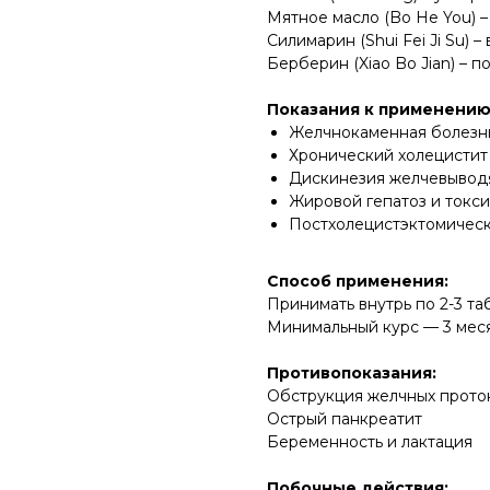
Мятное масло (Bo He You) –
Силимарин (Shui Fei Ji Su) 
Берберин (Xiao Bo Jian) – 
Показания к применению
Желчнокаменная болезнь
Хронический холецистит 
Дискинезия желчевывод
Жировой гепатоз и токс
Постхолецистэктомичес
Способ применения:
Принимать внутрь по 2-3 таб
Минимальный курс — 3 меся
Противопоказания:
Обструкция желчных прото
Острый панкреатит
Беременность и лактация
Побочные действия: