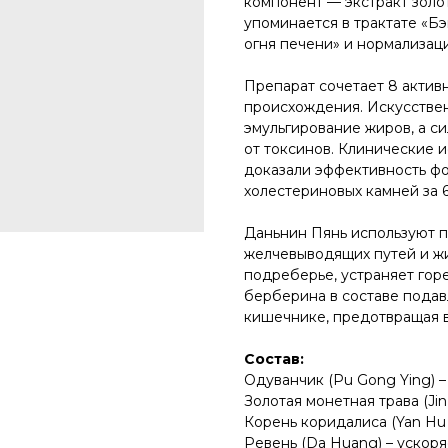
компонент — экстракт золот
упоминается в трактате «Б
огня печени» и нормализаци
Препарат сочетает 8 актив
происхождения. Искусствен
эмульгирование жиров, а с
от токсинов. Клинические 
доказали эффективность ф
холестериновых камней за 
Даньнин Пянь используют п
желчевыводящих путей и жи
подреберье, устраняет гореч
берберина в составе подав
кишечнике, предотвращая 
Состав:
Одуванчик (Pu Gong Ying) 
Золотая монетная трава (Ji
Корень коридалиса (Yan Hu 
Ревень (Da Huang) – ускор