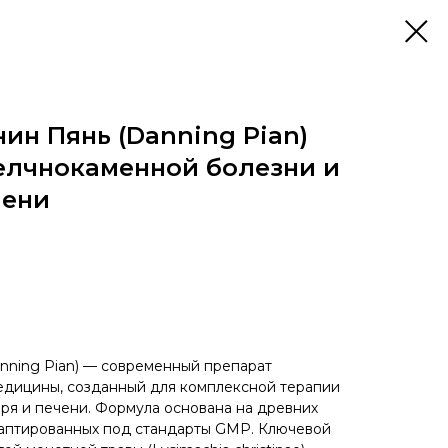
ин Пянь (Danning Pian)
елчнокаменной болезни и
чени
nning Pian) — современный препарат
едицины, созданный для комплексной терапии
ря и печени. Формула основана на древних
даптированных под стандарты GMP. Ключевой