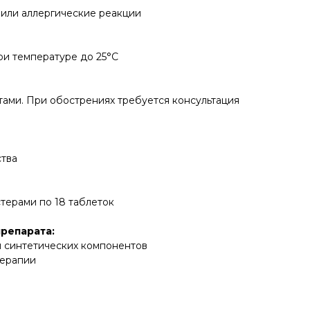
 или аллергические реакции
ри температуре до 25°C
нтами. При обострениях требуется консультация
ства
стерами по 18 таблеток
репарата:
и синтетических компонентов
терапии