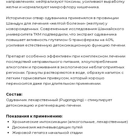
направлениях: нейтрализуют токсины, усиливают выработку
желчи и нормализуют микрофлору кишечника.
Исторически отвар одуванчика применялся в провинции
Шаньдун для лечения «желтой болезни» (желтухи) у
новорожденных. Современные исследования Шанхайского
университета ТКМ подтвердили, что экстракт одуванчика
повышает активность глутатион-S-трансферазы на 40%,
усиливая естественную детоксикационную функцию печени.
Препарат особенно эффективен при комплексном лечении
последствий неправильного питания, злоупотребления
алкоголем и проживания в экологически неблагоприятных
регионах. Гранулы растворяются в воде, образуя напиток с
легким горьковатым привкусом, который хорошо
переносится даже при длительном применении.
Состав:
Одуванчик лекарственный (Pugongying) – стимулирует
детоксикацию и регенерацию печени.
Показания к применению:
Хронические интоксикации (алкогольные, лекарственные)
Дискинезия желчевыводящих путей
Жировой гепатоз начальной стадии