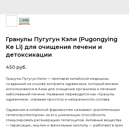
Гранулы Пугугун Кэли (Pugongying
Ke Li) для очищения печени и
детоксикации
450
руб.
Гранулы Пугугун Кэли — препарат китайской медицины,
созданный на основе экстракта одуванчика, который веками
использовался в Азии для очищения организма и лечения
заболеваний печени. Название переводится как «Гранулы
одуванчика», отражая простоту и натуральность состава.
Одуванчик в китайской фармакопее называют «растительным
гепатопротектором» за его уникальную способность
стимулировать регенерацию гепатоцитов. Активные вещества
— тараксацин, инулин и фенольные кислоты — работают в трех