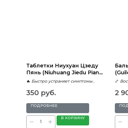
Таблетки Ниухуан Цзеду
Баль
Пянь (Niuhuang Jiedu Pian)
(Gui
для детоксикации и
укре
🔥
Быстро устраняет симптомы
🦴
Вос
борьбы с воспалениями
суст
интоксикации
костн
350
руб.
2 9
🩸
Снижает жар и воспалительные
🔥
Уск
процессы
трени
🌿
Комплексное очищение
🌀
Улу
ПОДРОБНЕЕ
ПО
организма
позво
🛡️
Укрепляет естественные
🛡️
Бор
В КОРЗИНУ
защитные механизмы
отека