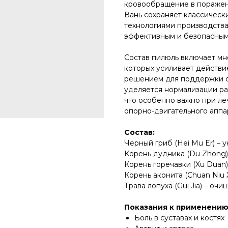
кровообращение в поражен
Вань сохраняет классическ
технологиями производства
эффективным и безопасным
Состав пилюль включает мн
которых усиливает действи
решением для поддержки о
уделяется нормализации ра
что особенно важно при ле
опорно-двигательного аппа
Состав:
Черный гриб (Hei Mu Er) – 
Корень дудника (Du Zhong)
Корень горечавки (Xu Duan
Корень аконита (Chuan Niu X
Трава лопуха (Gui Jia) – оч
Показания к применению
Боль в суставах и костях