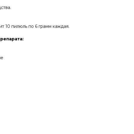
ства.
т 10 пилюль по 6 грамм каждая.
репарата:
ие