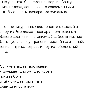
ных участках. Современная версия Вантун
еский подход, дополняя его современными
, чтобы сделать препарат максимально
.
ожество натуральных компонентов, каждый из
е других. Это делает препарат комплексным
бщего состояния организма. Особое внимание
боты суставов и устранению застойных явлений,
чении артрита, артроза и других заболеваний
рата.
 Wu) – уменьшает воспаления
) – улучшает циркуляцию крови
снижает боль
ong) – очищает организм
– охлаждает организм
: