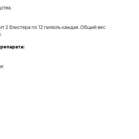
ства.
т 2 блистера по 12 пилюль каждая. Общий вес
.
репарата:
ие