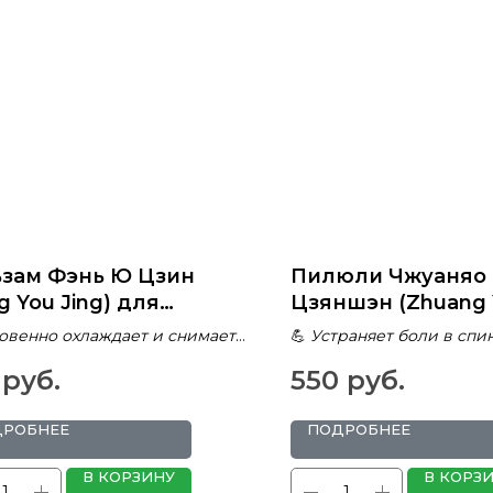
ьзам Фэнь Ю Цзин
Пилюли Чжуаняо
g You Jing) для
Цзяншэн (Zhuang 
гчения боли и снятия
Jianshen Wan) для
овенно охлаждает и снимает
💪
Устраняет боли в спи
ряжения
укрепления поче
🌀
Восстанавливает эне
руб.
550
руб.
суставов
раняет мышечные и
мужскую силу
вные боли
🌿
9 натуральных компон
угивает насекомых
древних рецептов
ДРОБНЕЕ
ПОДРОБНЕЕ
альными компонентами
🩸
Очищает организм от
тро впитывается без жирного
В КОРЗИНУ
В КОРЗ