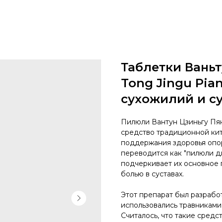
Таблетки Ваньт
Tong Jingu Pia
сухожилий и с
Пилюли Вантун Цзиньгу Пянь
средство традиционной ки
поддержания здоровья опор
переводится как "пилюли дл
подчеркивает их основное 
болью в суставах.
Этот препарат был разрабо
использовались травниками 
Считалось, что такие средс