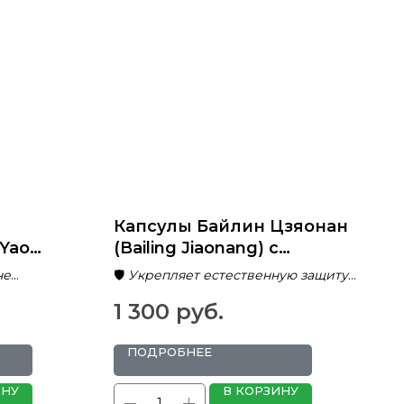
Капсулы Байлин Цзяонан
Yao
(Bailing Jiaonang) с
кордицепсом для
не
🛡️
Укрепляет естественную защиту
к и
поддержки иммунитета
ргию и
организма
1 300
руб.
🌱
Содержит ферментированный
ентов из
кордицепс
💊
Восстанавливает функцию почек
ПОДРОБНЕЕ
 токсинов
⚡
Повышает общий
энергетический тонус
ИНУ
В КОРЗИНУ