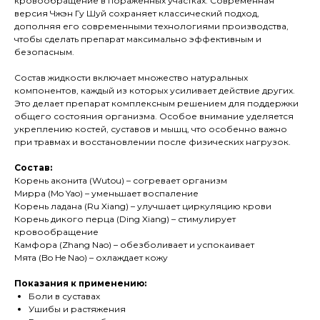
кровообращение в пораженных участках. Современная
версия Чжэн Гу Шуй сохраняет классический подход,
дополняя его современными технологиями производства,
чтобы сделать препарат максимально эффективным и
безопасным.
Состав жидкости включает множество натуральных
компонентов, каждый из которых усиливает действие других.
Это делает препарат комплексным решением для поддержки
общего состояния организма. Особое внимание уделяется
укреплению костей, суставов и мышц, что особенно важно
при травмах и восстановлении после физических нагрузок.
Состав:
Корень аконита (Wutou) – согревает организм
Мирра (Mo Yao) – уменьшает воспаление
Корень ладана (Ru Xiang) – улучшает циркуляцию крови
Корень дикого перца (Ding Xiang) – стимулирует
кровообращение
Камфора (Zhang Nao) – обезболивает и успокаивает
Мята (Bo He Nao) – охлаждает кожу
Показания к применению:
Боли в суставах
Ушибы и растяжения