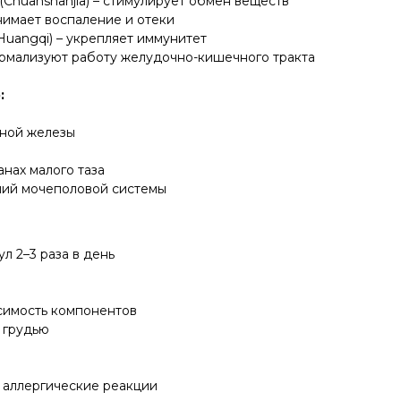
(Chuanshanjia) – стимулирует обмен веществ
снимает воспаление и отеки
Huangqi) – укрепляет иммунитет
нормализуют работу желудочно-кишечного тракта
:
ьной железы
анах малого таза
ний мочеполовой системы
л 2–3 раза в день
имость компонентов
 грудью
 аллергические реакции