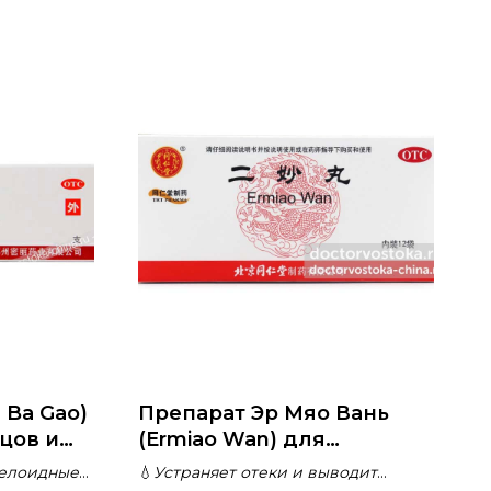
 Ba Gao)
Препарат Эр Мяо Вань
цов и
(Ermiao Wan) для
укрепления почек и
келоидные
💧
Устраняет отеки и выводит