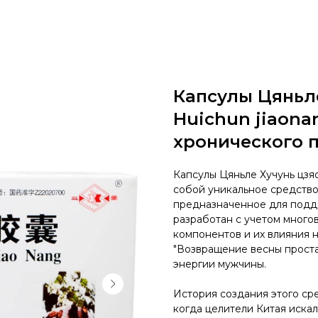
Капсулы Цяньле
Huichun jiaona
хронического 
Капсулы Цяньле Хучунь цзяо
собой уникальное средств
предназначенное для подде
разработан с учетом много
компонентов и их влияния 
"Возвращение весны проста
энергии мужчины.
История создания этого ср
когда целители Китая иска