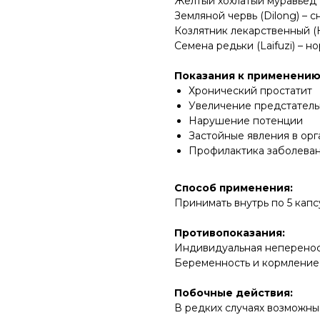
Желтый хохлатый муравьед 
Земляной червь (Dilong) – 
Козлятник лекарственный (
Семена редьки (Laifuzi) – 
Показания к применению
Хронический простатит
Увеличение предстател
Нарушение потенции
Застойные явления в орг
Профилактика заболева
Способ применения:
Принимать внутрь по 5 капсу
Противопоказания:
Индивидуальная неперенос
Беременность и кормление
Побочные действия:
В редких случаях возможны