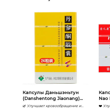
Капсулы Даньшэньтун
Капс
(Danshentong Jiaonang)
Nao 
для укрепления
укр
🌿
Улучшает кровообращение и
❤️
Улу