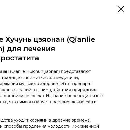
 Хучунь цзяонан (Qianlie
n) для лечения
простатита
нан (Qianlie Huichun jiaonan) представляют
о традиционной китайской медицины,
ржания мужского здоровья. Этот препарат
вековых знаний о взаимодействии природных
на организм человека. Название переводится как
ты", что символизирует восстановление сил и
едства уходит корнями в древние времена,
ли способы продления молодости и жизненной