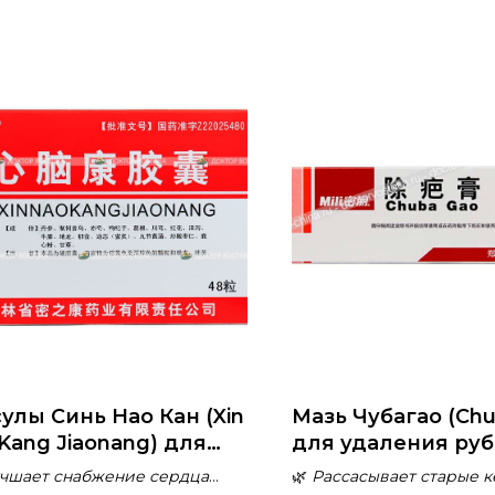
улы Синь Нао Кан (Xin
Мазь Чубагао (Chu
Kang Jiaonang) для
для удаления руб
епления сердца и
шрамов
чшает снабжение сердца
🌿
Рассасывает старые 