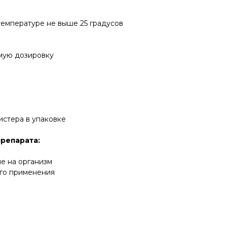
температуре не выше 25 градусов
мую дозировку
листера в упаковке
репарата:
е на организм
го применения