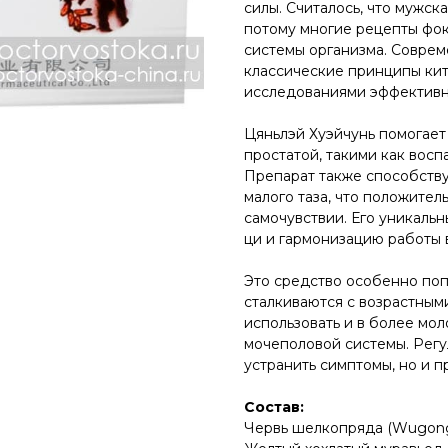
силы. Считалось, что мужск
потому многие рецепты фок
системы организма. Соврем
классические принципы ки
исследованиями эффективн
Цяньлэй Хуэйчунь помогает
простатой, такими как вос
Препарат также способств
малого таза, что положител
самочувствии. Его уникаль
ци и гармонизацию работы 
Это средство особенно поп
сталкиваются с возрастным
использовать и в более мо
мочеполовой системы. Регу
устранить симптомы, но и п
Состав:
Червь шелкопряда (Wugong