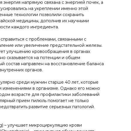
ая энергия напрямую связана с энергией почек, а
усировались на укреплении именно этой
енные технологии позволили сохранить
тайской медицины, дополнив их научными
ости каждого ингредиента.
 справиться с проблемами, связанными с
паление или увеличение предстательной железы.
ует улучшению кровообращения в органах
ьно сказывается на потенции и общем
ный состав направлен на восстановление баланса
внутренних органов.
улярно среди мужчин старше 40 лет, которые
и изменениями в организме. Однако его можно
лодом возрасте для профилактики заболеваний
лярный прием пилюль помогает не только
редотвратить развитие серьезных патологий.
) – улучшает микроциркуляцию крови