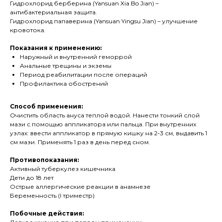
Гидрохлорид берберина (Yansuan Xia Bo Jian) –
антибактериальная защита.
Гидрохлорид папаверина (Yansuan Yingsu Jian) – улучшение
кровотока.
Показания к применению:
Наружный и внутренний геморрой
Анальные трещины и экземы
Период реабилитации после операций
Профилактика обострений
Способ применения:
Очистить область ануса теплой водой. Нанести тонкий слой
мази с помощью аппликатора или пальца. При внутренних
узлах: ввести аппликатор в прямую кишку на 2-3 см, выдавить 1
см мази. Применять 1 раз в день перед сном.
Противопоказания:
Активный туберкулез кишечника
Дети до 18 лет
Острые аллергические реакции в анамнезе
Беременность (I триместр)
Побочные действия: