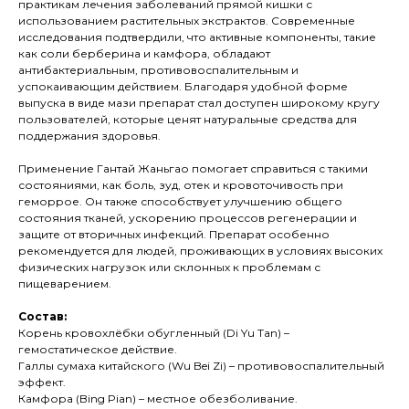
практикам лечения заболеваний прямой кишки с
использованием растительных экстрактов. Современные
исследования подтвердили, что активные компоненты, такие
как соли берберина и камфора, обладают
антибактериальным, противовоспалительным и
успокаивающим действием. Благодаря удобной форме
выпуска в виде мази препарат стал доступен широкому кругу
пользователей, которые ценят натуральные средства для
поддержания здоровья.
Применение Гантай Жаньгао помогает справиться с такими
состояниями, как боль, зуд, отек и кровоточивость при
геморрое. Он также способствует улучшению общего
состояния тканей, ускорению процессов регенерации и
защите от вторичных инфекций. Препарат особенно
рекомендуется для людей, проживающих в условиях высоких
физических нагрузок или склонных к проблемам с
пищеварением.
Состав:
Корень кровохлёбки обугленный (Di Yu Tan) –
гемостатическое действие.
Галлы сумаха китайского (Wu Bei Zi) – противовоспалительный
эффект.
Камфора (Bing Pian) – местное обезболивание.