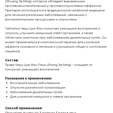
(Zhuang Jie Feng), которое обладает выраженным
противовоспалительным и противоопухолевым эффектом.
Препарат используется в традиционной китайской медицине
для лечения различных заболеваний, связанных с
воспалительными процессами и опухолями.
Таблетки Чжун Цзе Фэн помогает уменьшить воспаление и
опухоль, улучшить иммунный ответ организма, а также
облегчить симптомы при заболеваниях дыхательных путей. Он
может применяться в комплексной терапии для усиления
эффекта основного лечения и улучшения общего состояния
пациента.
Состав:
Трава Чжун Цзе Фэн Пянь (Zhong Jie Feng) – очищает от
токсинов, уменьшает воспаление.
Показания к применению:
Воспалительные заболевания
Опухоли различной локализации
Заболевания дыхательных путей
Для усиления иммунного ответа организма
Способ применения:
Принимать внутрь по 3 пилюли 3 раза в день.