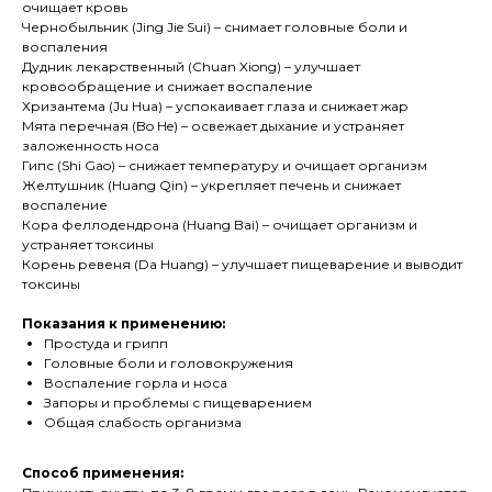
очищает кровь
Чернобыльник (Jing Jie Sui) – снимает головные боли и
воспаления
Дудник лекарственный (Chuan Xiong) – улучшает
кровообращение и снижает воспаление
Хризантема (Ju Hua) – успокаивает глаза и снижает жар
Мята перечная (Bo He) – освежает дыхание и устраняет
заложенность носа
Гипс (Shi Gao) – снижает температуру и очищает организм
Желтушник (Huang Qin) – укрепляет печень и снижает
воспаление
Кора феллодендрона (Huang Bai) – очищает организм и
устраняет токсины
Корень ревеня (Da Huang) – улучшает пищеварение и выводит
токсины
Показания к применению:
Простуда и грипп
Головные боли и головокружения
Воспаление горла и носа
Запоры и проблемы с пищеварением
Общая слабость организма
Способ применения: