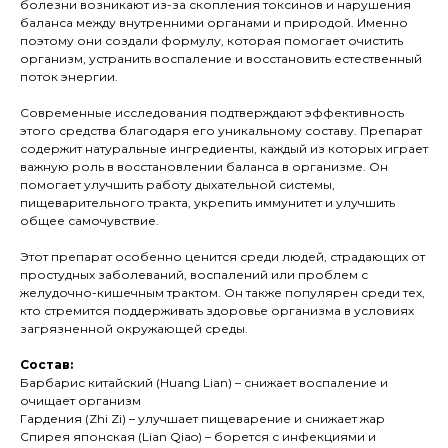
болезни возникают из-за скопления токсинов и нарушения
баланса между внутренними органами и природой. Именно
поэтому они создали формулу, которая помогает очистить
организм, устранить воспаление и восстановить естественный
поток энергии.
Современные исследования подтверждают эффективность
этого средства благодаря его уникальному составу. Препарат
содержит натуральные ингредиенты, каждый из которых играет
важную роль в восстановлении баланса в организме. Он
помогает улучшить работу дыхательной системы,
пищеварительного тракта, укрепить иммунитет и улучшить
общее самочувствие.
Этот препарат особенно ценится среди людей, страдающих от
простудных заболеваний, воспалений или проблем с
желудочно-кишечным трактом. Он также популярен среди тех,
кто стремится поддерживать здоровье организма в условиях
загрязненной окружающей среды.
Состав:
Барбарис китайский (Huang Lian) – снижает воспаление и
очищает организм
Гардения (Zhi Zi) – улучшает пищеварение и снижает жар
Спирея японская (Lian Qiao) – борется с инфекциями и