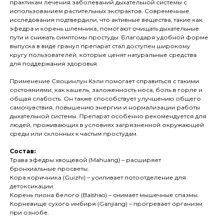
практикам лечения заболеваний дыхательной системы с
использованием растительных экстрактов. Современные
исследования подтвердили, что активные вещества, такие как
эфедра и корень шлемника, помогают очищать дыхательные
пути и снижать симптомы простуды. Благодаря удобной форме
выпуска в виде гранул препарат стал доступен широкому
кругу пользователей, которые ценят натуральные средства
для поддержания здоровья.
Применение Сяоцинлун Кэли помогает справиться с такими
состояниями, как кашель, заложенность носа, боль в горле и
общая слабость. Он также способствует улучшению общего
самочувствия, повышению энергии и нормализации работы
дыхательной системы. Препарат особенно рекомендуется для
людей, проживающих в условиях загрязненной окружающей
среды или склонных к частым простудам.
Состав:
Трава эфедры хвощевой (Mahuang) – расширяет
бронхиальные просветы.
Кора коричника (Guizhi) – усиливает потоотделение для
детоксикации.
Корень пиона белого (Baishao) – снимает мышечные спазмы.
Корневище сухого имбиря (Ganjiang) – прогревает организм
при ознобе.