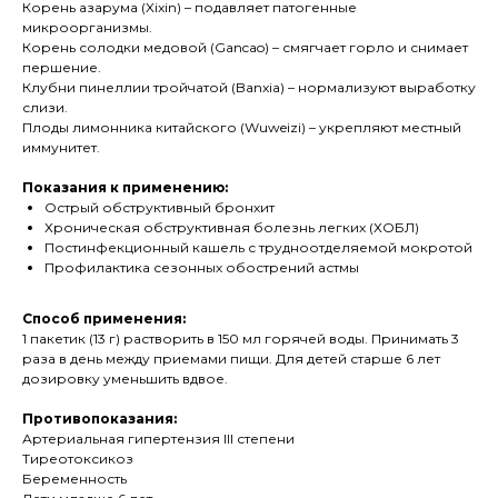
Корень азарума (Xixin) – подавляет патогенные
микроорганизмы.
Корень солодки медовой (Gancao) – смягчает горло и снимает
першение.
Клубни пинеллии тройчатой (Banxia) – нормализуют выработку
слизи.
Плоды лимонника китайского (Wuweizi) – укрепляют местный
иммунитет.
Показания к применению:
Острый обструктивный бронхит
Хроническая обструктивная болезнь легких (ХОБЛ)
Постинфекционный кашель с трудноотделяемой мокротой
Профилактика сезонных обострений астмы
Способ применения:
1 пакетик (13 г) растворить в 150 мл горячей воды. Принимать 3
раза в день между приемами пищи. Для детей старше 6 лет
дозировку уменьшить вдвое.
Противопоказания:
Артериальная гипертензия III степени
Тиреотоксикоз
Беременность