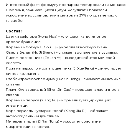
Интересный факт: формулу препарата тестировали на монахах
Шаолиня, занимающихся цигун. Результаты показали
ускорение восстановления связок на 37% по сравнению с
плацебо.
Состав:
Цветки сафлора (Hong Hua) – улучшают капиллярное
кровообращение.
Корень циботиума (Gou Ji) – укрепляет костную ткань.
Омела белая (Hu Ji Sheng) – снижает воспаление в суставах.
Листья посконника (Ze Lan Ye) – выводят избыток мочевой
кислоты.
Лоза канадского мохнатоцветника (Ji Xue Teng) – стимулирует
синтез коллагена.
Стебли трахелоспермума (Luo Shi Teng) – снимают мышечные
спазмы.
Плаун булавовидный (Shen Jin Cao) – повышает эластичность
связок.
Корень циперуса (Xiang Fu) – нормализует циркуляцию
энергии ци.
Кора периллы кустарниковой (Xiang Jia Pi) – обладает
антиоксидантным действием.
Минерал пирит (Zi Ran Tong) – ускоряет срастание
микротрещин в костях.