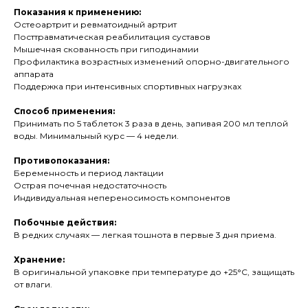
Показания к применению:
Остеоартрит и ревматоидный артрит
Посттравматическая реабилитация суставов
Мышечная скованность при гиподинамии
Профилактика возрастных изменений опорно-двигательного
аппарата
Поддержка при интенсивных спортивных нагрузках
Способ применения:
Принимать по 5 таблеток 3 раза в день, запивая 200 мл теплой
воды. Минимальный курс — 4 недели.
Противопоказания:
Беременность и период лактации
Острая почечная недостаточность
Индивидуальная непереносимость компонентов
Побочные действия:
В редких случаях — легкая тошнота в первые 3 дня приема.
Хранение:
В оригинальной упаковке при температуре до +25°C, защищать
от влаги.