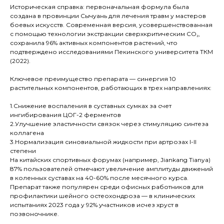
Историческая справка: первоначальная формула была
создана в провинции Сычуань для лечения травм у мастеров
боевых искусств. Современная версия, усовершенствованная
с помощью технологии экстракции сверхкритическим CO₂,
сохранила 96% активных компонентов растений, что
подтверждено исследованиями Пекинского университета ТКМ
(2022).
Ключевое преимущество препарата — синергия 10
растительных компонентов, работающих в трех направлениях:
1.Снижение воспаления в суставных сумках за счет
ингибирования ЦОГ-2 ферментов
2.Улучшение эластичности связок через стимуляцию синтеза
коллагена
3.Нормализация синовиальной жидкости при артрозах I-II
степени
На китайских спортивных форумах (например, Jiankang Tianya)
87% пользователей отмечают увеличение амплитуды движений
в коленных суставах на 40-60% после месячного курса.
Препарат также популярен среди офисных работников для
профилактики шейного остеохондроза — в клинических
испытаниях 2023 года у 92% участников исчез хруст в
позвоночнике.