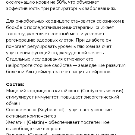
оксигенацию крови на 38%, что объясняет
эффективность при респираторных заболеваниях.
Для онкобольных кордицепс становится союзником в
борьбе с последствиями химиотерапии: снижает
тошноту, укрепляет костный мозг и ускоряет
регенерацию здоровых клеток. При диабете он
помогает регулировать уровень глюкозы за счет
улучшения функций поджелудочной железы.
Отдельные исследования отмечают его
нейропротекторные свойства — замедление развития
болезни Альцгеймера за счет защиты нейронов.
Состав:
Мицелий кордицепса китайского (Cordyceps sinensis) –
стимулирует иммунитет, повышает энергетический
обмен
Соевое масло (Soybean oil) – улучшает усвоение
активных компонентов
Желатин (Gelatin) – обеспечивает постепенное
высвобождение веществ
Глицерин (Glycerin) – сохраняет структуру капсулы